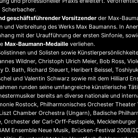
ung und professioneller Praxis erweitert. Veröffentl
g Scherbacher.
nd geschäftsführender Vorsitzender
der Max-Baumann
tion und Verbreitung des Werks Max Baumanns. In An
g mit der Uraufführung der ersten Sinfonie, sowie 
ie
Max-Baumann-Medaille
verliehen.
Solistinnen und Solisten sowie Künstlerpersönlichkei
es Wildner, Christoph Ulrich Meier, Bob Ross, Viol
ry D. Bath, Richard Steuert, Heribert Beissel, Toshi
nschel und Valentin Schwarz sowie mit dem Hilliard 
hmen runden seine umfangreiche künstlerische Täti
estermusiker bereits an diverse nationale und intern
armonie Rostock, Philharmonisches Orchester Theat
Liszt Chamber Orchestra (Ungarn), Badische Philha
e, Orchester der Carl-Orff-Festspiele, Mecklenburge
ABAM Ensemble Neue Musik, Brücken-Festival 2008/2