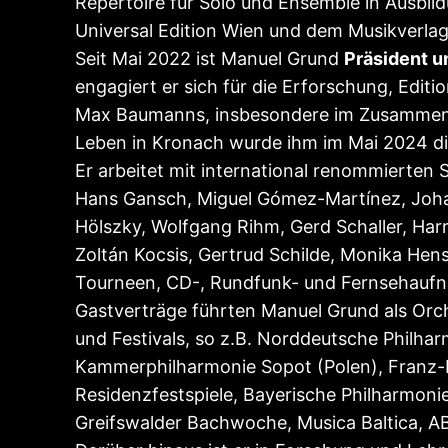
Repertoire für Solo und Ensemble in Ausbild
Universal Edition Wien und dem Musikverla
Seit Mai 2022 ist Manuel Grund
Präsident u
engagiert er sich für die Erforschung, Edi
Max Baumanns, insbesondere im Zusammenhan
Leben in Kronach wurde ihm im Mai 2024 d
Er arbeitet mit international renommierten 
Hans Gansch, Miguel Gómez-Martínez, Johann
Hölszky, Wolfgang Rihm, Gerd Schaller, Har
Zoltán Kocsis, Gertrud Schilde, Monika He
Tourneen, CD-, Rundfunk- und Fernsehaufna
Gastverträge führten Manuel Grund als Orch
und Festivals, so z.B. Norddeutsche Philh
Kammerphilharmonie Sopot (Polen), Franz-
Residenzfestspiele, Bayerische Philharmoni
Greifswalder Bachwoche, Musica Baltica, 