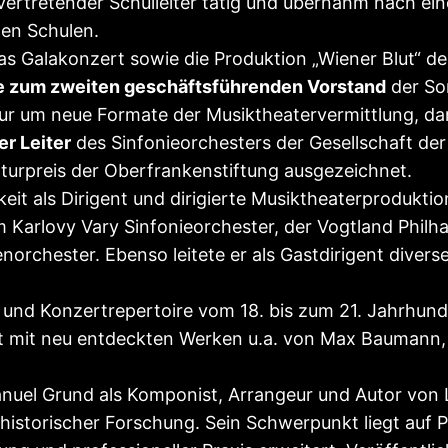
ellvertretender Schulleiter tätig und übernahm nach e
en Schulen.
s das Galakonzert sowie die Produktion „Wiener Blut“ 
ie zum zweiten geschäftsführenden Vorstand
der So
ktur um neue Formate der Musiktheatervermittlung, d
er Leiter
des Sinfonieorchesters der Gesellschaft de
turpreis der Oberfrankenstiftung ausgezeichnet.
eit als Dirigent und dirigierte Musiktheaterproduktio
Karlovy Vary Sinfonieorchester, der Vogtland Philha
rchester. Ebenso leitete er als Gastdirigent diverse
r- und Konzertrepertoire vom 18. bis zum 21. Jahrhun
nt mit neu entdeckten Werken u.a. von Max Baumann,
Manuel Grund als Komponist, Arrangeur und Autor vo
istorischer Forschung. Sein Schwerpunkt liegt auf 