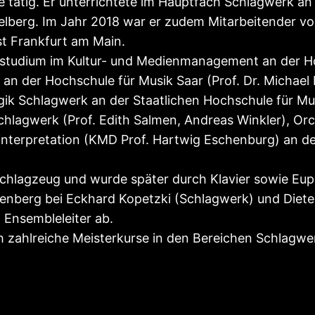
e tätig. Er unterrichtete im Hauptfach Schlagwerk an 
elberg. Im Jahr 2018 war er zudem Mitarbeitender vo
st Frankfurt am Main.
sstud
ium im Kultur- und Medienmanagement an der H
n der Hochschule für Musik Saar (Prof. Dr. Michael 
gik Schlagwerk an der Staatlichen Hochschule für Mu
hlagwerk (Prof. Edith Salmen, Andreas Winkler), Orche
interpretation (KMD Prof. Hartwig Eschenburg) an d
chlagzeug und wurde später durch Klavier sowie Eup
nberg bei Eckhard Kopetzki (Schlagwerk) und Dieter 
d Ensembleleiter ab.
ch zahlreiche Meisterkurse in den Bereichen Schlagwe