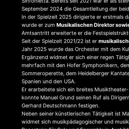
Sinfonietta. Bereits seit 2021 war er als st
September 2024 die Gesamtleitung der beid
In der Spielzeit 2025 dirigierte er erstmal
wurde er zum
Musikalischen Direktor sow
Amtsantritt erweiterte er die Festspielstru
Seit der Spielzeit 2021/22 ist er
musikalisch
Jahr 2025 wurde das Orchester mit dem Kul
Ergänzend widmet er sich einer regen Tätigk
mehrfach mit den Hofer Symphonikern, dem 
Sommeroperette, dem Heidelberger Kantateno
Spanien und den USA.
Er erarbeitete sich ein breites Musiktheate
konnte Manuel Grund seinen Ruf als Dirige
Gerhard Deutschmann festigen.
Neben seiner künstlerischen Tätigkeit ist 
widmet sich musikpädagogischer und musikh