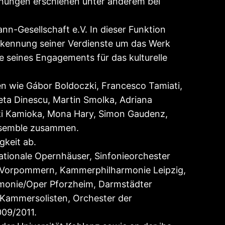
ichungen erschienen unter anderem bei
-Gesellschaft e.V. In dieser Funktion
erkennung seiner Verdienste um das Werk
seines Engagements für das kulturelle
ten wie Gábor Boldoczki, Francesco Tamiati,
eta Dinescu, Martin Smolka, Adriana
yuki Kamioka, Mona Hary, Simon Gaudenz,
Ensemble zusammen.
gkeit ab.
ationale Opernhäuser, Sinfonieorchester
er Vorpommern, Kammerphilharmonie Leipzig,
rmonie/Oper Pforzheim, Darmstädter
r Kammersolisten, Orchester der
009/2011.